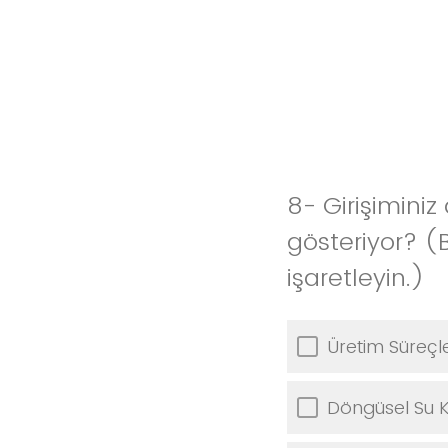
8- Girişimini
gösteriyor? (B
işaretleyin.)
Üretim Süreçle
Döngüsel Su K