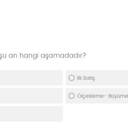
z şu an hangi aşamadadır?
İlk Satış
Ölçekleme- Büyüm